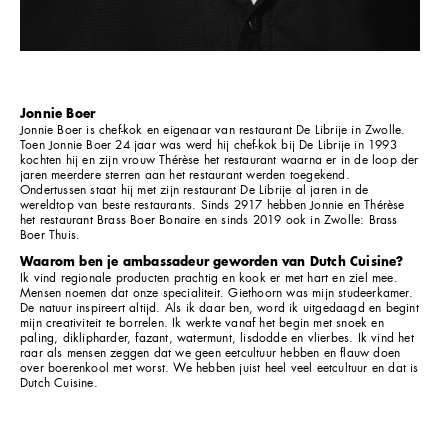
Jonnie Boer
Jonnie Boer is chef-kok en eigenaar van restaurant De Librije in Zwolle.
Toen Jonnie Boer 24 jaar was werd hij chef-kok bij De Librije in 1993
kochten hij en zijn vrouw Thérèse het restaurant waarna er in de loop der
jaren meerdere sterren aan het restaurant werden toegekend.
Ondertussen staat hij met zijn restaurant De Librije al jaren in de
wereldtop van beste restaurants. Sinds 2917 hebben Jonnie en Thérèse
het restaurant Brass Boer Bonaire en sinds 2019 ook in Zwolle: Brass
Boer Thuis.
Waarom ben je ambassadeur geworden van Dutch Cuisine?
Ik vind regionale producten prachtig en kook er met hart en ziel mee.
Mensen noemen dat onze specialiteit. Giethoorn was mijn studeerkamer.
De natuur inspireert altijd. Als ik daar ben, word ik uitgedaagd en begint
mijn creativiteit te borrelen. Ik werkte vanaf het begin met snoek en
paling, diklipharder, fazant, watermunt, lisdodde en vlierbes. Ik vind het
raar als mensen zeggen dat we geen eetcultuur hebben en flauw doen
over boerenkool met worst. We hebben juist heel veel eetcultuur en dat is
Dutch Cuisine.