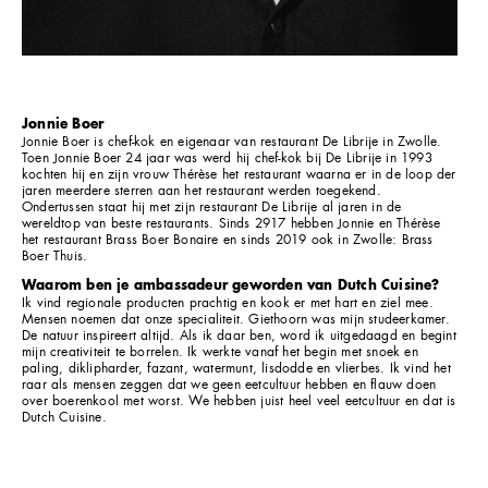
Jonnie Boer
Jonnie Boer is chef-kok en eigenaar van restaurant De Librije in Zwolle.
Toen Jonnie Boer 24 jaar was werd hij chef-kok bij De Librije in 1993
kochten hij en zijn vrouw Thérèse het restaurant waarna er in de loop der
jaren meerdere sterren aan het restaurant werden toegekend.
Ondertussen staat hij met zijn restaurant De Librije al jaren in de
wereldtop van beste restaurants. Sinds 2917 hebben Jonnie en Thérèse
het restaurant Brass Boer Bonaire en sinds 2019 ook in Zwolle: Brass
Boer Thuis.
Waarom ben je ambassadeur geworden van Dutch Cuisine?
Ik vind regionale producten prachtig en kook er met hart en ziel mee.
Mensen noemen dat onze specialiteit. Giethoorn was mijn studeerkamer.
De natuur inspireert altijd. Als ik daar ben, word ik uitgedaagd en begint
mijn creativiteit te borrelen. Ik werkte vanaf het begin met snoek en
paling, diklipharder, fazant, watermunt, lisdodde en vlierbes. Ik vind het
raar als mensen zeggen dat we geen eetcultuur hebben en flauw doen
over boerenkool met worst. We hebben juist heel veel eetcultuur en dat is
Dutch Cuisine.