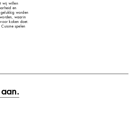
t wij willen
aarheid en
 gelukkig worden
 worden, waarin
 voor koken doet.
 Cuisine spelen
 aan.