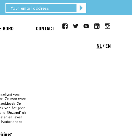
facebook
twitter
youtube
LinkedIn
Instagram
JE BORD
CONTACT
NL
EN
nsultant voor
aar. Ze won twee
 kookboek
De
ek van het Jaar.
land Gezond’ uit
 eten en leven
e Nederlandse
isine?