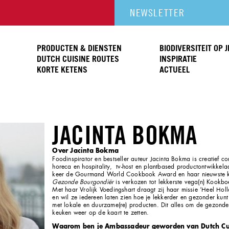
NEWSLETTER
PRODUCTEN & DIENSTEN
BIODIVERSITEIT OP 
DUTCH CUISINE ROUTES
INSPIRATIE
KORTE KETENS
ACTUEEL
JACINTA BOKMA
Over Jacinta Bokma
Foodinspirator en bestseller auteur Jacinta Bokma is creatief co
horeca en hospitality, tv-host en plantbased productontwikkel
keer de Gourmand World Cookbook Award en haar nieuwste
Gezonde Bourgondiër
is verkozen tot lekkerste vega(n) Kookbo
Met haar Vrolijk Voedingshart draagt zij haar missie ‘Heel Hol
en wil ze iedereen laten zien hoe je lekkerder en gezonder kunt
met lokale en duurzame(re) producten. Dit alles om de gezond
keuken weer op de kaart te zetten.
Waarom ben je Ambassadeur geworden van Dutch Cu