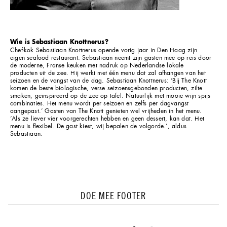
Wie is Sebastiaan Knottnerus?
Chef-kok Sebastiaan Knottnerus opende vorig jaar in Den Haag zijn
eigen seafood restaurant. Sebastiaan neemt zijn gasten mee op reis door
de moderne, Franse keuken met nadruk op Nederlandse lokale
producten uit de zee. Hij werkt met één menu dat zal afhangen van het
seizoen en de vangst van de dag. Sebastiaan Knottnerus: ‘Bij The Knott
komen de beste biologische, verse seizoensgebonden producten, zilte
smaken, geïnspireerd op de zee op tafel. Natuurlijk met mooie wijn spijs
combinaties. Het menu wordt per seizoen en zelfs per dagvangst
aangepast.’ Gasten van The Knott genieten wel vrijheden in het menu.
‘Als ze liever vier voorgerechten hebben en geen dessert, kan dat. Het
menu is flexibel. De gast kiest, wij bepalen de volgorde.’, aldus
Sebastiaan.
DOE MEE FOOTER