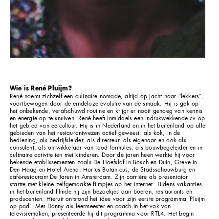
Wie is René Pluijm?
René noemt zichzelf een culinaire nomade, altijd op jacht naar “lekkers”,
voortbewogen door de eindeloze evolutie van de smaak. Hij is gek op
het onbekende, verafschuwd routine en krijgt er nooit genoeg van kennis
en energie op te snuiven. René heeft inmiddels een indrukwekkende cv op
het gebied van eetcultuur. Hij is in Nederland en in het buitenland op alle
gebieden van het restaurantwezen actief geweest: als kok, in de
bediening, als bedrijfsleider, als directeur, als eigenaar en ook als
consulent, als ontwikkelaar van food formules, als bouwbegeleider en in
culinaire activiteiten met kinderen. Door de jaren heen werkte hij voor
bekende etablissementen zoals De Hoefslaf in Bosch en Duin, Greve in
Den Haag en Hotel Arena, Hortus Botanicus, de Stadsschouwburg en
café-restaurant De Jaren in Amsterdam. Zijn carrière als presentator
startte met kleine zelfgemaakte filmpjes op het internet. Tijdens vakanties
in het buitenland filmde hij zijn bezoekjes aan boeren, restaurants en
producenten. Hieruit ontstond het idee voor zijn eerste programma ‘Pluijm
op pad’. Met Danny als leermeester en coach in het vak van
televisiemaken, presenteerde hij dit programma voor RTL4. Het begin