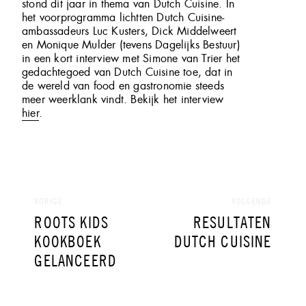
stond dit jaar in thema van Dutch Cuisine. In
het voorprogramma lichtten Dutch Cuisine-
ambassadeurs Luc Kusters, Dick Middelweert
en Monique Mulder (tevens Dagelijks Bestuur)
in een kort interview met Simone van Trier het
gedachtegoed van Dutch Cuisine toe, dat in
de wereld van food en gastronomie steeds
meer weerklank vindt. Bekijk het interview
hier
.
Bericht
navigatie
VORIGE
VOLGENDE
VORIG
VOLGEND
ROOTS KIDS
RESULTATEN
BERICHT:
BERICHT:
KOOKBOEK
DUTCH CUISINE
GELANCEERD