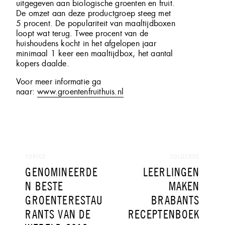
uitgegeven aan biologische groenten en fruit.
De omzet aan deze productgroep steeg met
5 procent. De populariteit van maaltijdboxen
loopt wat terug. Twee procent van de
huishoudens kocht in het afgelopen jaar
minimaal 1 keer een maaltijdbox, het aantal
kopers daalde.
Voor meer informatie ga
naar:
www.groentenfruithuis.nl
Bericht
navigatie
VORIGE
VOLGENDE
VORIG
VOLGEND
GENOMINEERDE
LEERLINGEN
BERICHT:
BERICHT:
N BESTE
MAKEN
GROENTERESTAU
BRABANTS
RANTS VAN DE
RECEPTENBOEK