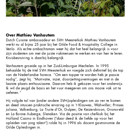
Over Mathieu Vanhautem
Dutch Cuisine ambassadeur en SVH Meesterkok Mathieu Vanhautem
werkt nu al bijna 25 jaar bij het Gilde Food & Hospitality College in
Venlo. Als echte ambachtsman weet hij dat het heel belangrijk is voor
zijn studenten om met de juiste vakmensen te werken en van hen te leren.
Kruisbestuiving is daarbij belangrijk.
Vanhautem groeide op in het Zuid-Limburgse Mechelen. In 1995
behaalde hij de titel SVH Meesterkok en voegde zich definitief bij de top
van de Nederlandse horeca. “Om een topper te worden heb je passie
nodig”, zegt hij. “Motivatie, inzet, doorzettingsvermogen en niet in de
laatste plaats enthousiasme. Daarom heb ik gekozen voor het onderwijs.
Ik wil de jeugd de basis en het vuur meegeven om ons mooie vak uit te
oefenen.”
Hij volgde tal van (onder andere SVH-)opleidingen om zo ver te komen
en deed intussen praktische ervaring op in ‘t Klauwes, Wahwiller; Prinses
Juliana, Valkenburg; La Truite d’Or, Gulpen; De Keizerskroon, Gronsveld
en La Bonne Auberge, Slenaken. Via de positie van chef-kok bij het
Holland Casino in Eindhoven (“daar deed ik de liefde op voor het
opleiden van jong talent”) rolde hij in 1996 als docent gastronomie de
Gilde Opleidingen in.