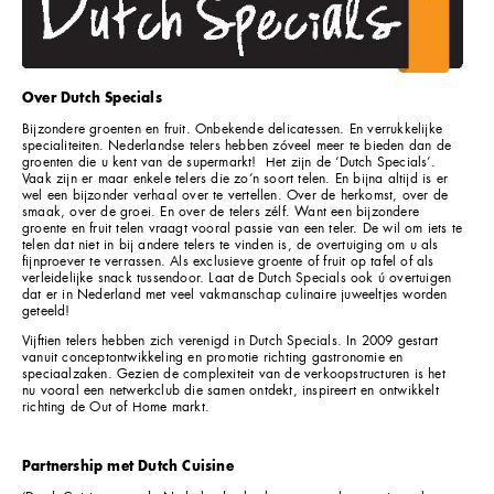
Over Dutch Specials
Bijzondere groenten en fruit. Onbekende delicatessen. En verrukkelijke
specialiteiten. Nederlandse telers hebben zóveel meer te bieden dan de
groenten die u kent van de supermarkt! Het zijn de ‘Dutch Specials’.
Vaak zijn er maar enkele telers die zo’n soort telen. En bijna altijd is er
wel een bijzonder verhaal over te vertellen. Over de herkomst, over de
smaak, over de groei. En over de telers zélf. Want een bijzondere
groente en fruit telen vraagt vooral passie van een teler. De wil om iets te
telen dat niet in bij andere telers te vinden is, de overtuiging om u als
fijnproever te verrassen. Als exclusieve groente of fruit op tafel of als
verleidelijke snack tussendoor. Laat de Dutch Specials ook ú overtuigen
dat er in Nederland met veel vakmanschap culinaire juweeltjes worden
geteeld!
Vijftien telers hebben zich verenigd in Dutch Specials. In 2009 gestart
vanuit conceptontwikkeling en promotie richting gastronomie en
speciaalzaken. Gezien de complexiteit van de verkoopstructuren is het
nu vooral een netwerkclub die samen ontdekt, inspireert en ontwikkelt
richting de Out of Home markt.
Partnership met Dutch Cuisine