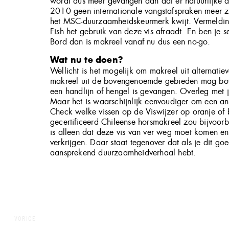
wordt dus meer gevangen dan dat er natuurlijke a
2010 geen internationale vangstafspraken meer 
het MSC-duurzaamheidskeurmerk kwijt. Vermelding
Fish het gebruik van deze vis afraadt. En ben je s
Bord dan is makreel vanaf nu dus een no-go.
Wat nu te doen?
Wellicht is het mogelijk om makreel uit alternatie
makreel uit de bovengenoemde gebieden mag bov
een handlijn of hengel is gevangen. Overleg met 
Maar het is waarschijnlijk eenvoudiger om een an
Check welke vissen op de Viswijzer op oranje of 
gecertificeerd Chileense horsmakreel zou bijvoorb
is alleen dat deze vis van ver weg moet komen en
verkrijgen. Daar staat tegenover dat als je dit goe
aansprekend duurzaamheidverhaal hebt.
Bericht
navigatie
VORIGE