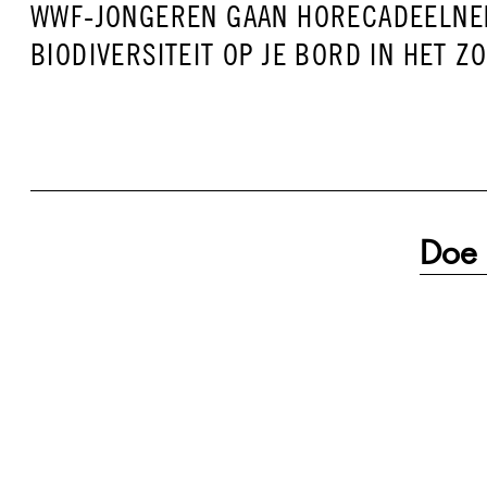
VORIG
WWF-JONGEREN GAAN HORECADEELN
BERICHT:
BIODIVERSITEIT OP JE BORD IN HET Z
Doe 