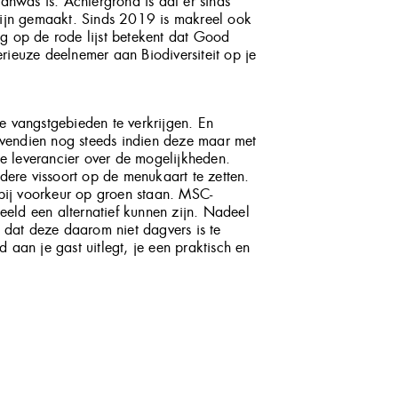
anwas is. Achtergrond is dat er sinds
zijn gemaakt. Sinds 2019 is makreel ook
 op de rode lijst betekent dat Good
erieuze deelnemer aan Biodiversiteit op je
ve vangstgebieden te verkrijgen. En
endien nog steeds indien deze maar met
je leverancier over de mogelijkheden.
dere vissoort op de menukaart te zetten.
bij voorkeur op groen staan. MSC-
eeld een alternatief kunnen zijn. Nadeel
 dat deze daarom niet dagvers is te
d aan je gast uitlegt, je een praktisch en