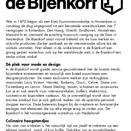
Wat in 1870 begon als een klein fourniturenwinkeltje in Amsterdam is
vandaag de dag uitgegroeid tot een beroemde warenhuisketen met 7
vestigingen in Rotterdam, Den Haag, Utrecht, Eindhoven, Amstelveen,
Maastricht en uiteraard de prachtig historisch vestiging op de Dam in
Amsterdam. De Bijenkorf staat vooral bekend om de luxe merken en
stijlvolle producten die het aanbiedt en de internationale allure die de
winkels uitstralen. Niet alleen in de winkelstraat is de Bijenkorf een
graag gezien warenhuis ook op het wereldwijde web is de Bijenkorf een
sterke online winkel.
Dé plek voor mode en design
In de Bijenkorf wordt goede service gecombineerd met de laatste trends,
bijzondere evenementen en natuurlijk een breed assortiment aan
designerproducten. De meest exclusieve merken zijn verkrijgbaar,
waaronder Louis Vuitton, Hermès, Burberry, Gucci, Celine, Diane von
Furstenberg en Lanvin. Naast kleding, tassen, schoenen en accessoires
kun je er ook terecht voor interieurartikelen, koffers, elektronica,
cosmetica en bijzondere cadeaus. Als je overweldigd wordt door het
enorme aanbod kun je ook gebruik maken van de speciale personal
shopper service. Deze belevenis begint bij de creatieve en fantasierijke
etalages met elementen die op elke etage terug te vinden zijn. De
Bijenkorf is hét toonaangevende warenhuis van Nederland!
Culinaire hoogstandjes
Na uren van winkelen is het natuurlijk tijd om jezelf te trakteren op een
lekkere maaltijd, snack of kop koffie. Gelukkig zijn er mogelijkheden