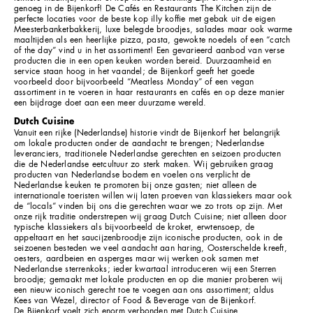
genoeg in de Bijenkorf! De Cafés en Restaurants The Kitchen zijn de
perfecte locaties voor de beste kop illy koffie met gebak uit de eigen
Meesterbanketbakkerij, luxe belegde broodjes, salades maar ook warme
maaltijden als een heerlijke pizza, pasta, gewokte noedels of een “catch
of the day” vind u in het assortiment! Een gevarieerd aanbod van verse
producten die in een open keuken worden bereid. Duurzaamheid en
service staan hoog in het vaandel; de Bijenkorf geeft het goede
voorbeeld door bijvoorbeeld “Meatless Monday” of een vegan
assortiment in te voeren in haar restaurants en cafés en op deze manier
een bijdrage doet aan een meer duurzame wereld.
Dutch Cuisine
Vanuit een rijke (Nederlandse) historie vindt de Bijenkorf het belangrijk
om lokale producten onder de aandacht te brengen; Nederlandse
leveranciers, traditionele Nederlandse gerechten en seizoen producten
die de Nederlandse eetcultuur zo sterk maken. Wij gebruiken graag
producten van Nederlandse bodem en voelen ons verplicht de
Nederlandse keuken te promoten bij onze gasten; niet alleen de
internationale toeristen willen wij laten proeven van klassiekers maar ook
de “locals” vinden bij ons die gerechten waar we zo trots op zijn. Met
onze rijk traditie onderstrepen wij graag Dutch Cuisine; niet alleen door
typische klassiekers als bijvoorbeeld de kroket, erwtensoep, de
appeltaart en het saucijzenbroodje zijn iconische producten, ook in de
seizoenen besteden we veel aandacht aan haring, Oosterschelde kreeft,
oesters, aardbeien en asperges maar wij werken ook samen met
Nederlandse sterrenkoks; ieder kwartaal introduceren wij een Sterren
broodje; gemaakt met lokale producten en op die manier proberen wij
een nieuw iconisch gerecht toe te voegen aan ons assortiment; aldus
Kees van Wezel, director of Food & Beverage van de Bijenkorf.
De Bijenkorf voelt zich enorm verbonden met Dutch Cuisine.