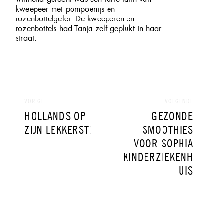
kweepeer met pompoenijs en
rozenbottelgelei. De kweeperen en
rozenbottels had Tanja zelf geplukt in haar
straat.
Bericht
navigatie
VORIGE
VOLGENDE
VORIG
VOLGEND
HOLLANDS OP
GEZONDE
BERICHT:
BERICHT:
ZIJN LEKKERST!
SMOOTHIES
VOOR SOPHIA
KINDERZIEKENH
UIS