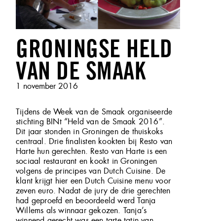
GRONINGSE HELD
VAN DE SMAAK
Geplaatst
1 november 2016
op
Tijdens de Week van de Smaak organiseerde
stichting BINt “Held van de Smaak 2016”.
Dit jaar stonden in Groningen de thuiskoks
centraal. Drie finalisten kookten bij Resto van
Harte hun gerechten. Resto van Harte is een
sociaal restaurant en kookt in Groningen
volgens de principes van Dutch Cuisine. De
klant krijgt hier een Dutch Cuisine menu voor
zeven euro. Nadat de jury de drie gerechten
had geproefd en beoordeeld werd Tanja
Willems als winnaar gekozen. Tanja’s
winnend gerecht was een tarte tatin van