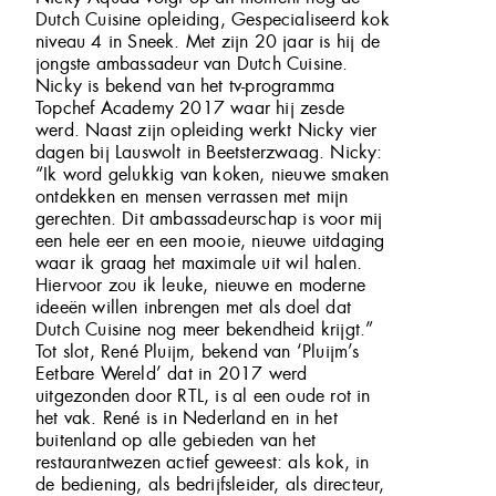
Dutch Cuisine opleiding, Gespecialiseerd kok
niveau 4 in Sneek. Met zijn 20 jaar is hij de
jongste ambassadeur van Dutch Cuisine.
Nicky is bekend van het tv-programma
Topchef Academy 2017 waar hij zesde
werd. Naast zijn opleiding werkt Nicky vier
dagen bij Lauswolt in Beetsterzwaag. Nicky:
“Ik word gelukkig van koken, nieuwe smaken
ontdekken en mensen verrassen met mijn
gerechten. Dit ambassadeurschap is voor mij
een hele eer en een mooie, nieuwe uitdaging
waar ik graag het maximale uit wil halen.
Hiervoor zou ik leuke, nieuwe en moderne
ideeën willen inbrengen met als doel dat
Dutch Cuisine nog meer bekendheid krijgt.”
Tot slot, René Pluijm, bekend van ‘Pluijm’s
Eetbare Wereld’ dat in 2017 werd
uitgezonden door RTL, is al een oude rot in
het vak. René is in Nederland en in het
buitenland op alle gebieden van het
restaurantwezen actief geweest: als kok, in
de bediening, als bedrijfsleider, als directeur,