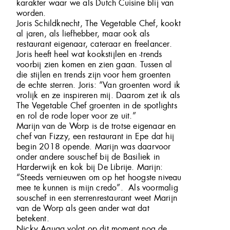
karakter waar we als Dutch Cuisine blij van
worden.
Joris Schildknecht, The Vegetable Chef, kookt
al jaren, als liefhebber, maar ook als
restaurant eigenaar, cateraar en freelancer.
Joris heeft heel wat kookstijlen en -trends
voorbij zien komen en zien gaan. Tussen al
die stijlen en trends zijn voor hem groenten
de echte sterren. Joris: “Van groenten word ik
vrolijk en ze inspireren mij. Daarom zet ik als
The Vegetable Chef groenten in de spotlights
en rol de rode loper voor ze uit.”
Marijn van de Worp is de trotse eigenaar en
chef van Fizzy, een restaurant in Epe dat hij
begin 2018 opende. Marijn was daarvoor
onder andere souschef bij de Basiliek in
Harderwijk en kok bij De Librije. Marijn:
“Steeds vernieuwen om op het hoogste niveau
mee te kunnen is mijn credo”. Als voormalig
souschef in een sterrenrestaurant weet Marijn
van de Worp als geen ander wat dat
betekent.
Nicky Aquaa volgt op dit moment nog de