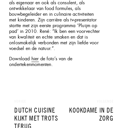
als eigenaar en ook als consulent, als
ontwikkelaar van food formules, als
bouwbegeleider en in culinaire activiteiten
met kinderen. Zijn carrière als tv-presentator
startte met zijn eerste programma ‘Pluijm op
pad’ in 2010. René: “Ik ben een voorvechter
van kwaliteit en echte smaken en dat is
onlosmakelijk verbonden met zijn liefde voor
voedsel en de natuur.”.
Download
hier
de foto’s van de
ondertekenmomenten.
Bericht
navigatie
VORIGE
VOLGENDE
VORIG
VOLGEND
DUTCH CUISINE
KOOKDAME IN DE
BERICHT:
BERICHT:
KIJKT MET TROTS
ZORG
TERUG