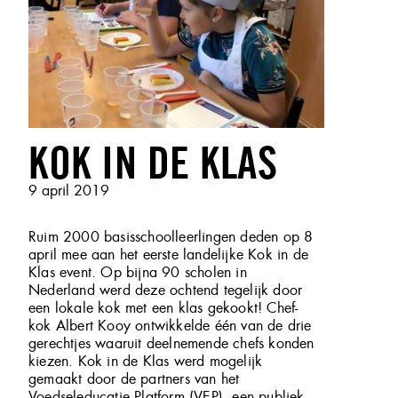
KOK IN DE KLAS
Geplaatst
9 april 2019
op
Ruim 2000 basisschoolleerlingen deden op 8
april mee aan het eerste landelijke Kok in de
Klas event. Op bijna 90 scholen in
Nederland werd deze ochtend tegelijk door
een lokale kok met een klas gekookt! Chef-
kok Albert Kooy ontwikkelde één van de drie
gerechtjes waaruit deelnemende chefs konden
kiezen. Kok in de Klas werd mogelijk
gemaakt door de partners van het
Voedseleducatie Platform (VEP), een publiek