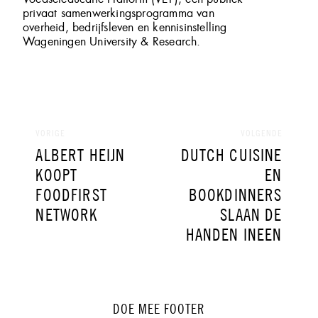
privaat samenwerkingsprogramma van
overheid, bedrijfsleven en kennisinstelling
Wageningen University & Research.
Bericht
navigatie
VORIGE
VOLGENDE
VORIG
VOLGEND
ALBERT HEIJN
DUTCH CUISINE
BERICHT:
BERICHT:
KOOPT
EN
FOODFIRST
BOOKDINNERS
NETWORK
SLAAN DE
HANDEN INEEN
DOE MEE FOOTER