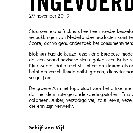
INGEVOER
Geplaatst
29 november 2019
op
Staatssecretaris Blokhuis heeft een voedselkeuze
verpakkingen van Nederlandse producten komt te 
Score, dat volgens onderzoek het consumentvriende
Blokhuis had de keuze tussen drie Europese model
dat een Scandinavische sleutelgat- en een Britse st
Nutri-Score, dat er met vijf letters en kleuren als e
helpt om verschillende ontbijtgranen, diepvriesma
vergelijken.
De groene A in het logo staat voor het artikel me
dat met de minste gezonde voedingsstoffen. Er i
calorieën, suiker, verzadigd vet, zout, eiwit, vezel
die erin zijn verwerkt.
Schijf van Vijf