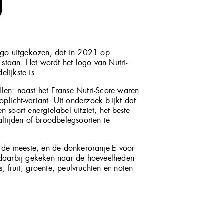
D
logo uitgekozen, dat in 2021 op
staan. Het wordt het logo van Nutri-
lijkste is.
len: naast het Franse Nutri-Score waren
oplicht-variant. Uit onderzoek blijkt dat
en soort energielabel uitziet, het beste
altijden of broodbelegsoorten te
t de meeste, en de donkeroranje E voor
s daarbij gekeken naar de hoeveelheden
s, fruit, groente, peulvruchten en noten