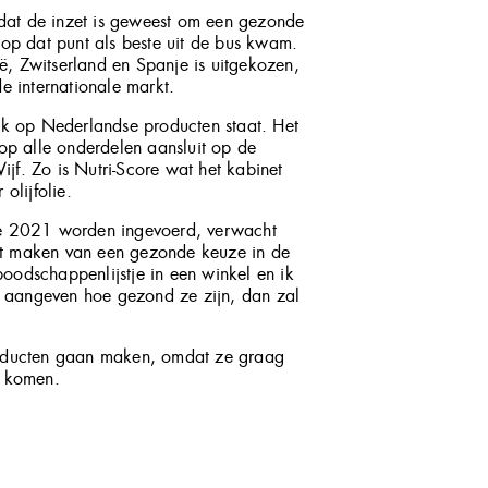
 dat de inzet is geweest om een gezonde
op dat punt als beste uit de bus kwam.
ië, Zwitserland en Spanje is uitgekozen,
e internationale markt.
jk op Nederlandse producten staat. Het
op alle onderdelen aansluit op de
ijf. Zo is Nutri-Score wat het kabinet
 olijfolie.
ge 2021 worden ingevoerd, verwacht
het maken van een gezonde keuze in de
boodschappenlijstje in een winkel en ik
e aangeven hoe gezond ze zijn, dan zal
roducten gaan maken, omdat ze graag
n komen.