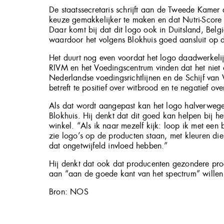
De staatssecretaris schrijft aan de Tweede Kamer
keuze gemakkelijker te maken en dat Nutri-Score 
Daar komt bij dat dit logo ook in Duitsland, Belg
waardoor het volgens Blokhuis goed aansluit op d
Het duurt nog even voordat het logo daadwerkeli
RIVM en het Voedingscentrum vinden dat het niet 
Nederlandse voedingsrichtlijnen en de Schijf van V
betreft te positief over witbrood en te negatief over
Als dat wordt aangepast kan het logo halverwe
Blokhuis. Hij denkt dat dit goed kan helpen bij 
winkel. “Als ik naar mezelf kijk: loop ik met een 
zie logo’s op de producten staan, met kleuren di
dat ongetwijfeld invloed hebben.”
Hij denkt dat ook dat producenten gezondere p
aan “aan de goede kant van het spectrum” wille
Bron: NOS