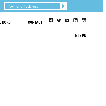
facebook
twitter
youtube
LinkedIn
Instagram
JE BORD
CONTACT
NL
EN