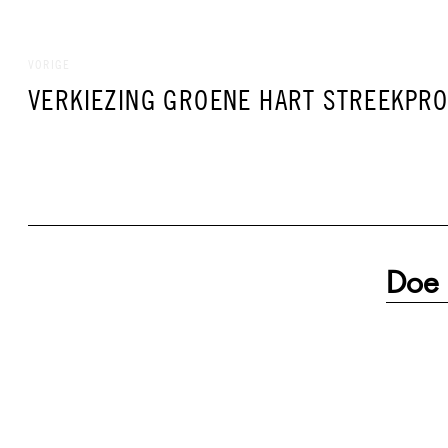
Bericht
navigatie
VORIGE
VORIG
VERKIEZING GROENE HART STREEKPR
BERICHT:
Doe 