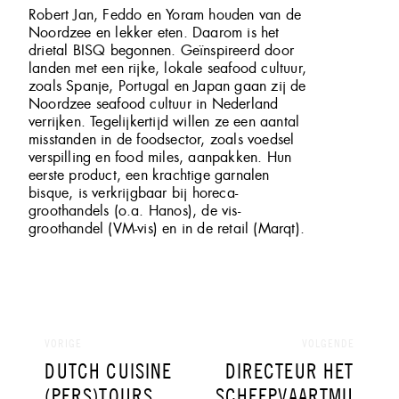
Robert Jan, Feddo en Yoram houden van de
Noordzee en lekker eten. Daarom is het
drietal BISQ begonnen. Geïnspireerd door
landen met een rijke, lokale seafood cultuur,
zoals Spanje, Portugal en Japan gaan zij de
Noordzee seafood cultuur in Nederland
verrijken. Tegelijkertijd willen ze een aantal
misstanden in de foodsector, zoals voedsel
verspilling en food miles, aanpakken. Hun
eerste product, een krachtige garnalen
bisque, is verkrijgbaar bij horeca-
groothandels (o.a. Hanos), de vis-
groothandel (VM-vis) en in de retail (Marqt).
Bericht
navigatie
VORIGE
VOLGENDE
VORIG
VOLGEND
DUTCH CUISINE
DIRECTEUR HET
BERICHT:
BERICHT:
(PERS)TOURS
SCHEEPVAARTMU