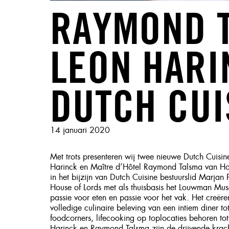
RAYMOND 
LEON HAR
DUTCH CUI
Geplaatst
14 januari 2020
op
Met trots presenteren wij twee nieuwe Dutch Cuisin
Harinck en Maître d’Hôtel Raymond Talsma van Ho
in het bijzijn van Dutch Cuisine bestuurslid Marja
House of Lords met als thuisbasis het Louwman Mus
passie voor eten en passie voor het vak. Het creëre
volledige culinaire beleving van een intiem diner t
foodcorners, lifecooking op toplocaties behoren t
Harinck en Raymond Talsma zijn de drijvende krach