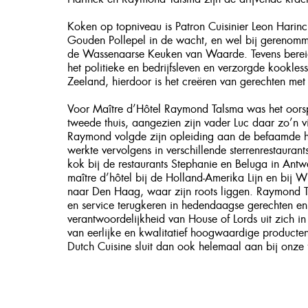
Koken op topniveau is Patron Cuisinier
Leon Harinc
Gouden Pollepel in de wacht, en wel bij gerenomm
de Wassenaarse Keuken van Waarde. Tevens bereidde
het politieke en bedrijfsleven en verzorgde kookless
Zeeland, hierdoor is het creëren van gerechten m
Voor Maître d’Hôtel
Raymond Talsma
was het oorsp
tweede thuis, aangezien zijn vader Luc daar zo’n vi
Raymond volgde zijn opleiding aan de befaamde ho
werkte vervolgens in verschillende sterrenrestaurant
kok bij de restaurants Stephanie en Beluga in Antw
maître d’hôtel bij de Holland-Amerika Lijn en bij W
naar Den Haag, waar zijn roots liggen. Raymond Ta
en service terugkeren in hedendaagse gerechten e
verantwoordelijkheid van House of Lords uit zich
van eerlijke en kwalitatief hoogwaardige producte
Dutch Cuisine sluit dan ook helemaal aan bij onze f