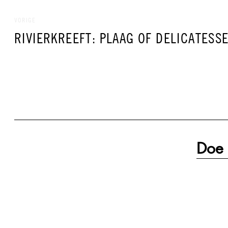
Bericht
navigatie
VORIGE
VORIG
RIVIERKREEFT: PLAAG OF DELICATESS
BERICHT:
Doe 