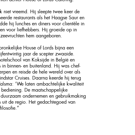
k
niet vreemd. Hij sleepte twee keer de
eerde restaurants als het Haagse Saur en
 hij lunches en diners voor clientèle in
en voor liefhebbers. Hij groeide op in
et zeevruchten hem aangeboren.
ronkelijke House of Lords bijna een
jfentwintig jaar de scepter zwaaide.
telschool van Koksijde in België en
s in binnen- en buitenland. Hij was chef-
erpen en reisde de hele wereld over als
indstar Cruises. Daarna keerde hij terug
lsma: ‘We laten ambachtelijke kwaliteit
n bediening. De maatschappelijke
 in duurzaam ondernemen en gebruikmaking
n uit de regio. Het gedachtegoed van
ilosofie.”