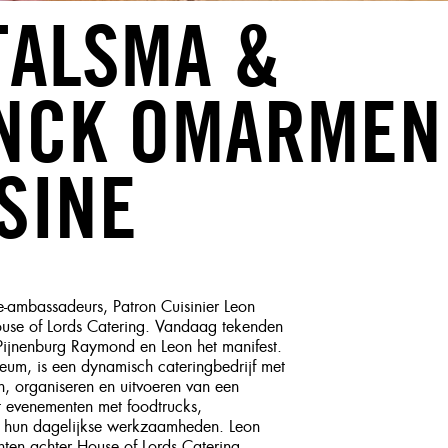
TALSMA &
INCK OMARMEN
SINE
e-ambassadeurs, Patron Cuisinier Leon
use of Lords Catering. Vandaag tekenden
n Pijnenburg Raymond en Leon het manifest.
eum, is een dynamisch cateringbedrijf met
n, organiseren en uitvoeren van een
ot evenementen met foodtrucks,
ot hun dagelijkse werkzaamheden. Leon
ten achter House of Lords Catering.